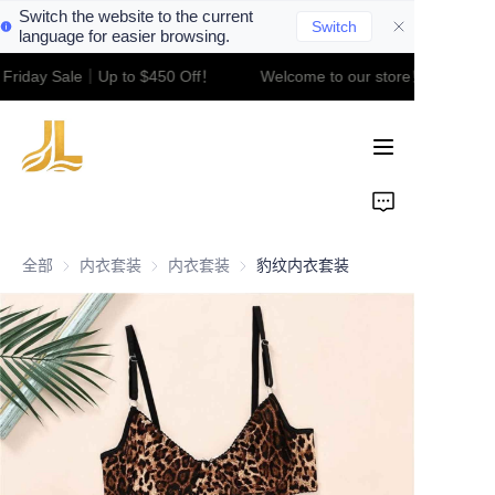
Switch the website to the current
Switch
language for easier browsing.
 Friday Sale｜Up to $450 Off！
Welcome to our store！Black Fri
Welcome to our
Home
store！Black Friday
Sale｜Up to $450
Off！
Product
About Us
全部
内衣套装
内衣套装
内衣套装
内衣套装
豹纹内衣套装
Contact
News