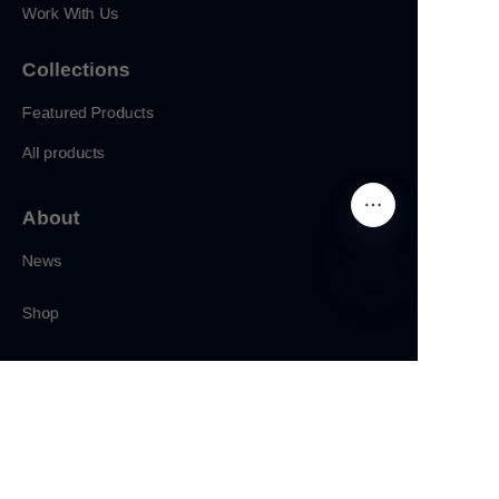
Work With Us
Collections
Featured Products
All products
About
News
Shop
CN
Follow us
LinkedIn
Facebook