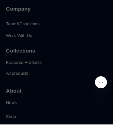
Company
Team&Conditions
Work With Us
Collections
Featured Products
All products
About
News
CN
Shop
Follow us