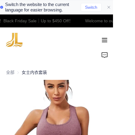
Switch the website to the current
Switch
language for easier browsing.
！Black Friday Sale｜Up to $450 Off！
Welcome to our store！Bl
Welcome to our
Home
store！Black Friday
Sale｜Up to $450
Off！
Product
About Us
全部
女士内衣套装
Contact
News