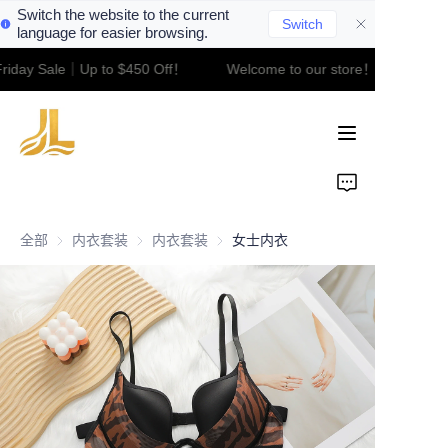
Switch the website to the current
Switch
language for easier browsing.
riday Sale｜Up to $450 Off！
Welcome to our store！Black Frid
Welcome to our
Home
store！Black Friday
Sale｜Up to $450
Off！
Product
About Us
全部
内衣套装
内衣套装
内衣套装
内衣套装
女士内衣
Contact
News