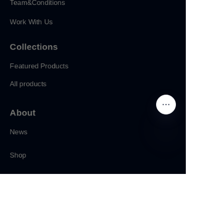
Team&Conditions
Work With Us
Collections
Featured Products
All products
About
News
Shop
CN
Follow us
LinkedIn