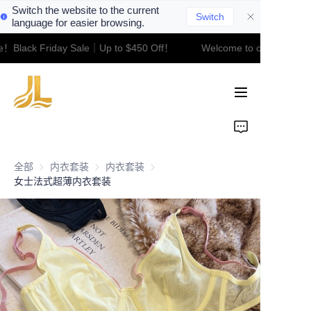
Switch the website to the current
Switch
language for easier browsing.
e！Black Friday Sale｜Up to $450 Off！
Welcome to our store！Bl
Welcome to our
Home
store！Black Friday
Sale｜Up to $450
Off！
Product
About Us
全部
内衣套装
内衣套装
内衣套装
内衣套装
女士法式超薄内衣套装
Contact
News