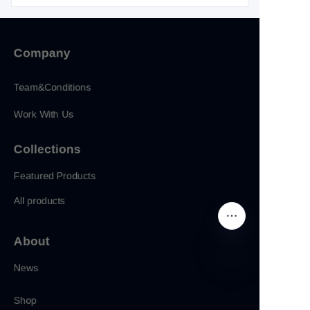
Company
Team&Conditions
Work With Us
Collections
Featured Products
All products
About
News
CN
Shop