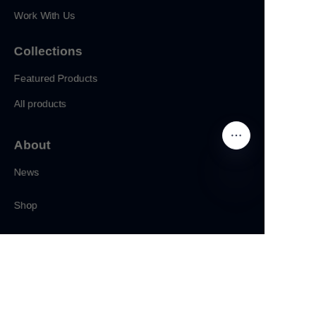
Work With Us
Collections
Featured Products
All products
About
News
Shop
CN
Follow us
LinkedIn
Facebook