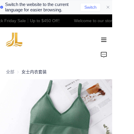
Switch the website to the current
Switch
language for easier browsing.
k Friday Sale｜Up to $450 Off！
Welcome to our store！Black F
Welcome to our
Home
store！Black Friday
Sale｜Up to $450
Off！
Product
About Us
全部
女士内衣套装
Contact
News