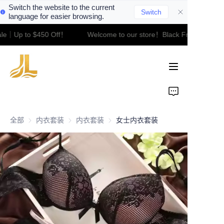
Switch the website to the current
Switch
language for easier browsing.
ale｜Up to $450 Off！
Welcome to our store！Black Friday Sale｜
Welcome to our
Home
store！Black Friday
Sale｜Up to $450
Off！
Product
About Us
全部
内衣套装
内衣套装
内衣套装
内衣套装
女士内衣套装
Contact
News