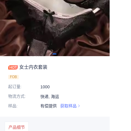
女士内衣套装
FOB
起订量
:
1000
物流方式
:
快递, 海运
样品
:
有偿提供
获取样品
产品细节