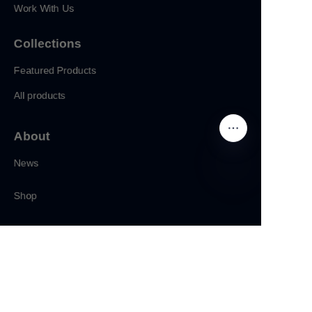
Work With Us
Collections
Featured Products
All products
About
News
Shop
CN
Follow us
LinkedIn
Facebook