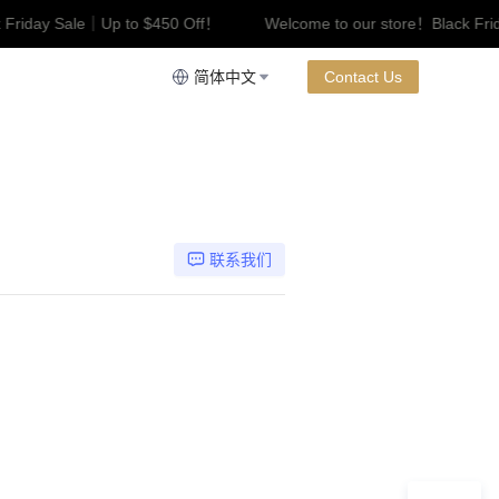
 Friday Sale｜Up to $450 Off！
Welcome to our store！Black Fri
riday Sale｜Up to $450 Off！
简体中文
Contact Us
联系我们