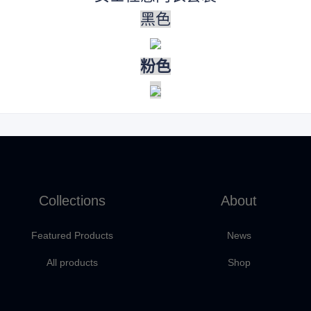
黑色
粉色
Collections
About
Featured Products
News
All products
Shop