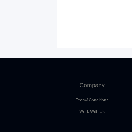
Company
Team&Conditions
Work With Us