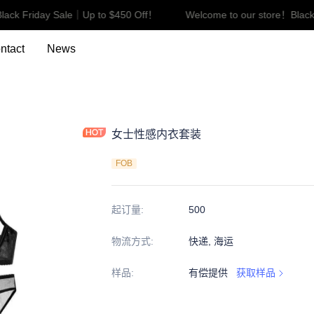
ack Friday Sale｜Up to $450 Off！
Welcome to our store！Black
Welcome to our store！Black F
ntact
News
女士性感内衣套装
FOB
起订量
:
500
物流方式
:
快递, 海运
样品
:
有偿提供
获取样品