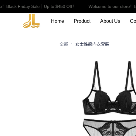
e！Black Friday Sale｜Up to $450 Off！
Welcome to our store！Bl
Home
Product
About Us
Co
全部
女士性感内衣套装