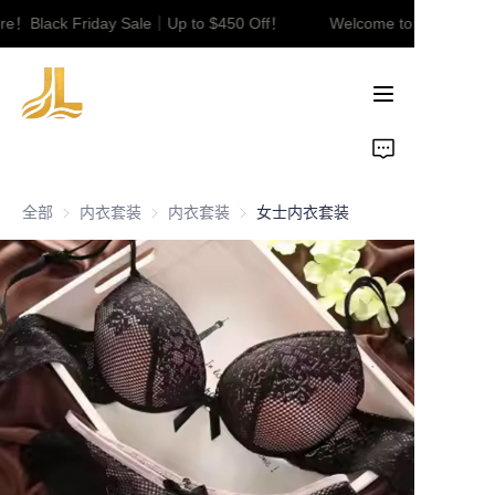
re！Black Friday Sale｜Up to $450 Off！
Welcome to our store！
Welcome to our
store！Black Friday
Sale｜Up to $450
Off！
Home
Product
全部
内衣套装
内衣套装
内衣套装
内衣套装
女士内衣套装
About Us
Contact
News